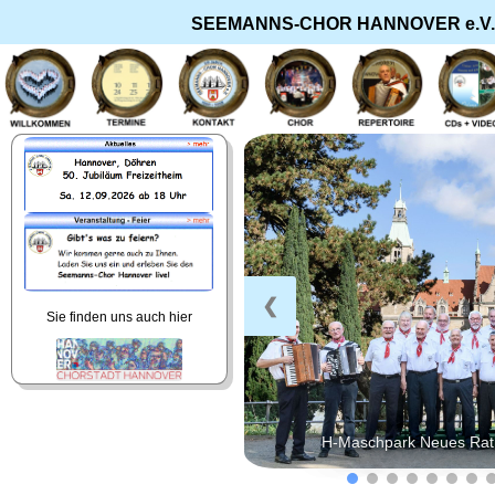
SEEMANNS-CHOR HANNOVER e.V. |
❮
Sie finden uns auch hier
H-Maschpark Neues Rat